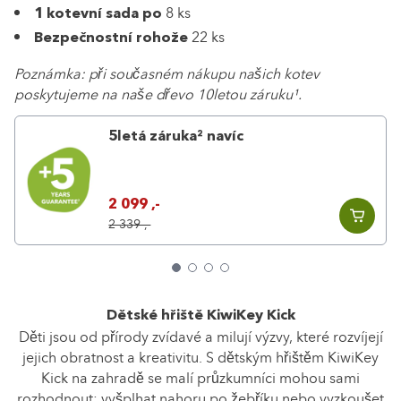
8 ks
1 kotevní sada po
22 ks
Bezpečnostní rohože
Poznámka: při současném nákupu našich kotev
poskytujeme na naše dřevo 10letou záruku¹.
5letá záruka² navíc
2 099 ,-
2 339 ,-
Dětské hřiště KiwiKey Kick
Děti jsou od přírody zvídavé a milují výzvy, které rozvíjejí
jejich obratnost a kreativitu. S dětským hřištěm KiwiKey
Kick na zahradě se malí průzkumníci mohou sami
rozhodnout: vyšplhat nahoru po žebříku nebo vyzkoušet