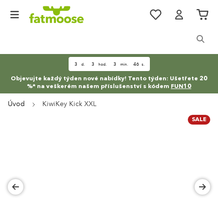
Přejít na obsah
Oblíbené
Cart
Search
3
3
3
45
d.
hod.
min.
s.
Objevujte každý týden nové nabídky! Tento týden: Ušetřete 20
%* na veškerém našem příslušenství s kódem
FUN10
Úvod
KiwiKey Kick XXL
SALE