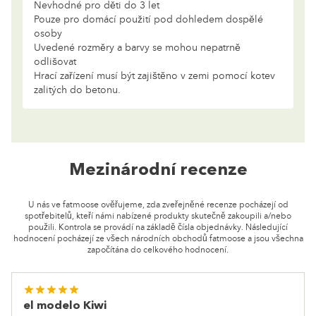
Nevhodné pro děti do 3 let
Pouze pro domácí použití pod dohledem dospělé
osoby
Uvedené rozměry a barvy se mohou nepatrně
odlišovat
Hrací zařízení musí být zajištěno v zemi pomocí kotev
zalitých do betonu.
Mezinárodní recenze
U nás ve fatmoose ověřujeme, zda zveřejněné recenze pocházejí od
spotřebitelů, kteří námi nabízené produkty skutečně zakoupili a/nebo
použili. Kontrola se provádí na základě čísla objednávky. Následující
hodnocení pocházejí ze všech národních obchodů fatmoose a jsou všechna
započítána do celkového hodnocení.
el modelo Kiwi