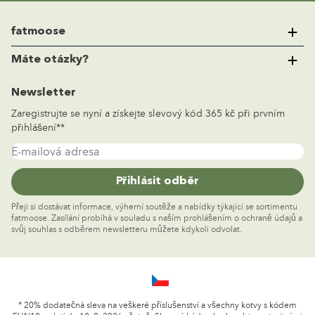
fatmoose
O nás
Máte otázky?
Proč fatmoose?
Často kladené otázky
Newsletter
Inspiration
+420 (0)22 888 034 5
Zaregistrujte se nyní a získejte slevový kód 365 kč při prvním
Zákaznický servis
Kontaktujte nás
přihlášení**
Způsob platby
E-mailová adresa
Dodávka
Vrácení zboží a výměna
Přihlásit odběr
Prohlášení o záruce
Přeji si dostávat informace, výherní soutěže a nabídky týkající se sortimentu
Právo odstoupit od smlouvy
fatmoose. Zasílání probíhá v souladu s naším prohlášením o ochraně údajů a
Odstoupení od smlouvy
svůj souhlas s odběrem newsletteru můžete kdykoli odvolat.
* 20% dodatečná sleva na veškeré příslušenství a všechny kotvy s kódem