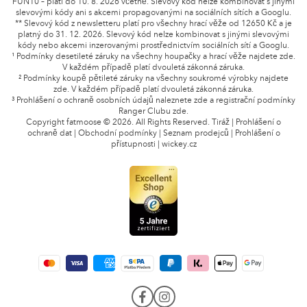
FUN10 – platí do 10. 8. 2026 včetně. Slevový kód nelze kombinovat s jinými
slevovými kódy ani s akcemi propagovanými na sociálních sítích a Googlu.
** Slevový kód z newsletteru platí pro všechny hrací věže od 12650 Kč a je
platný do 31. 12. 2026. Slevový kód nelze kombinovat s jinými slevovými
kódy nebo akcemi inzerovanými prostřednictvím sociálních sítí a Googlu.
¹ Podmínky desetileté záruky na všechny houpačky a hrací věže najdete
zde
.
V každém případě platí dvouletá zákonná záruka.
² Podmínky koupě pětileté záruky na všechny soukromé výrobky najdete
zde
. V každém případě platí dvouletá zákonná záruka.
³ Prohlášení o ochraně osobních údajů naleznete
zde
a registrační podmínky
Ranger Clubu
zde
.
Copyright fatmoose © 2026. All Rights Reserved.
Tiráž
|
Prohlášení o
ochraně dat
|
Obchodní podmínky
|
Seznam prodejců
|
Prohlášení o
přístupnosti
|
wickey.cz