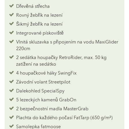
Dřevěná střecha
Rovný žebřík na lezení
Šikmý žebřík na lezení
Integrované pískoviště
Vlnitá skluzavka s připojením na vodu MaxiGlider
220cm
2 sedátka houpačky RetroRider, max. 50 kg
zatížení na sedátko
4 houpačkové háky SwingFix
Závodní volant Streetpilot
Dalekohled SpecialSpy
5 lezeckých kamenů GrabOn
2 bezpečnostní madla MasterGrab
Plachta do každého počasí FatTarp (650 g/m²)
Samolepka fatmoose