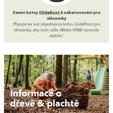
Zemní kotvy
GlideRoot
k zabetonování pro
skluzavky
Připojte ke své objednávce kotvu GlideRoot pro
skluzavky, aby bylo vaše dětské hřiště opravdu
stabilní.
Informace o
dřevě & plachtě