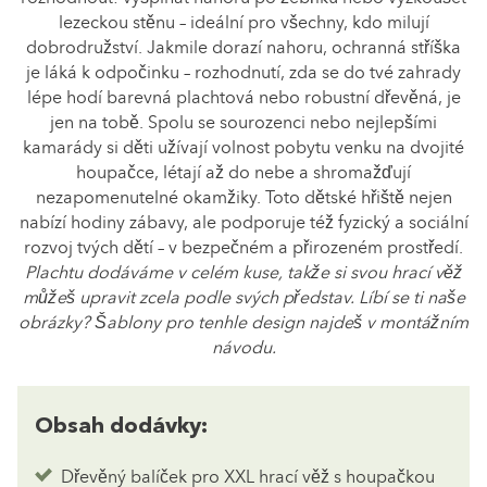
lezeckou stěnu – ideální pro všechny, kdo milují
dobrodružství. Jakmile dorazí nahoru, ochranná stříška
je láká k odpočinku – rozhodnutí, zda se do tvé zahrady
lépe hodí barevná plachtová nebo robustní dřevěná, je
jen na tobě. Spolu se sourozenci nebo nejlepšími
kamarády si děti užívají volnost pobytu venku na dvojité
houpačce, létají až do nebe a shromažďují
nezapomenutelné okamžiky. Toto dětské hřiště nejen
nabízí hodiny zábavy, ale podporuje též fyzický a sociální
rozvoj tvých dětí – v bezpečném a přirozeném prostředí.
Plachtu dodáváme v celém kuse, takže si svou hrací věž
můžeš upravit zcela podle svých představ. Líbí se ti naše
obrázky? Šablony pro tenhle design najdeš v montážním
návodu.
Obsah dodávky:
Dřevěný balíček pro XXL hrací věž s houpačkou